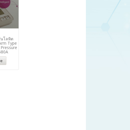
ดันโลหิต
Arm Type
 Pressure
680A
re