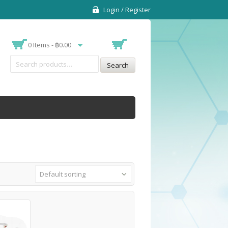
Login / Register
0 Items -
฿
0.00
Search
Default sorting