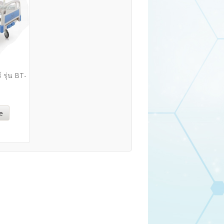
์ รุ่น BT-
e