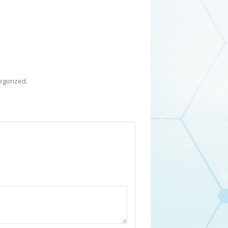
egorized
.