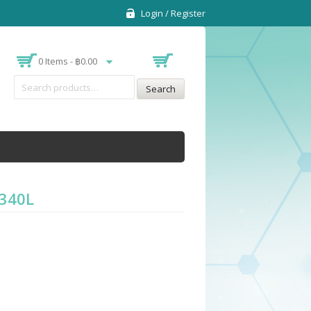
Login / Register
0 Items -
฿
0.00
Search
A-340L