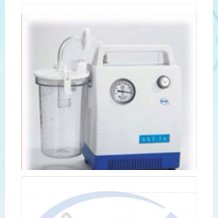
เครื่องดูดเสหะไฟฟ้า SXT-5A